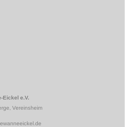
Aufrüsten und technische
Prüfung Saison 2022
Karoline wurde am 06. Juni
80 Jahre alt
Archiv
Archiv
Eickel e.V.
erge, Vereinsheim
newanneeickel.de