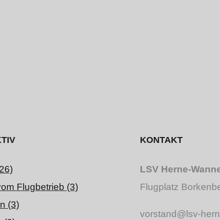
TIV
KONTAKT
26)
LSV Herne-Wanne-
vom Flugbetrieb (3)
Flugplatz Borkenb
n (3)
vorstand@lsv-her