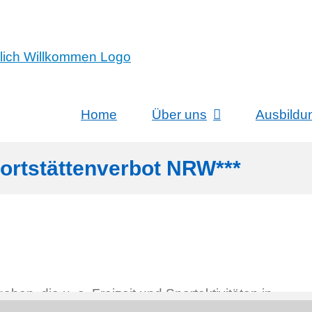
Home
Über uns
Ausbildu
portstättenverbot NRW***
n, die u. a. Freizeit und Sportaktivitäten in