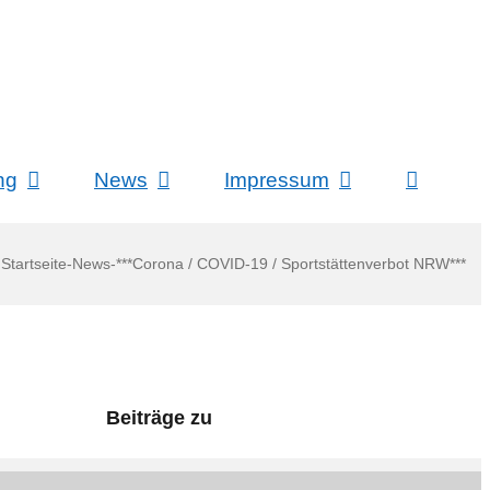
ng
News
Impressum
Startseite
-
News
-
***Corona / COVID-19 / Sportstättenverbot NRW***
Beiträge zu
News (26)