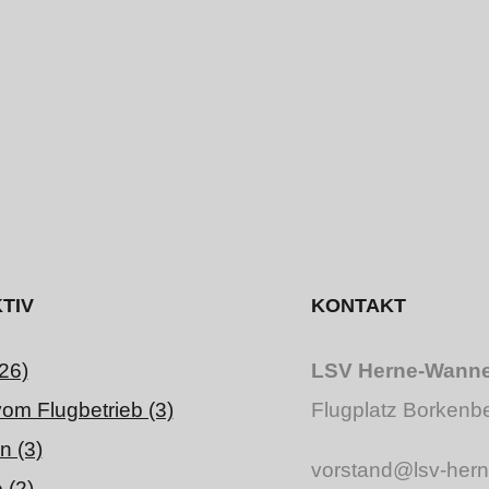
TIV
KONTAKT
26)
LSV Herne-Wanne-
vom Flugbetrieb (3)
Flugplatz Borkenb
n (3)
vorstand@lsv-her
 (2)