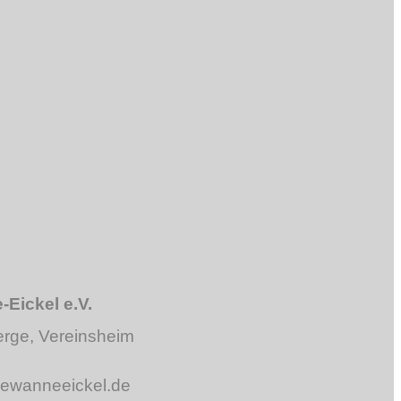
Aufrüsten und technische
Prüfung Saison 2022
Karoline wurde am 06. Juni
80 Jahre alt
Archiv
Archiv
Eickel e.V.
erge, Vereinsheim
newanneeickel.de