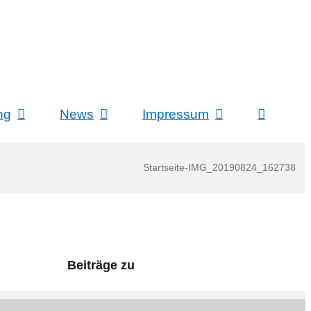
ng
News
Impressum
Startseite
-
IMG_20190824_162738
Beiträge zu
News (26)