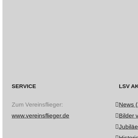
SERVICE
LSV AK
Zum Vereinsflieger:
News (
www.vereinsflieger.de
Bilder 
Jubiläe
Historie